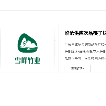
临沧供应次品筷子
厂家生成多余的次品筷烂筷子
扦地膜,种葱扦地膜,花木扦
品筷上千吨，次品筷回收热线155
查看详情+