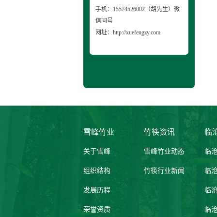
手机：15574526002（胡先生）微
信同号
网址：http://xuefengzy.com
雪峰竹业
竹筷资讯
临
关于雪峰
雪峰竹业动态
临
组织结构
竹筷行业新闻
临
发展历程
临
荣誉资质
临