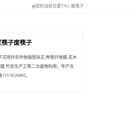
您的当前位置TAG-废筷子
烂筷子废筷子
可用作农作物插葱扶正,种葱扦地膜,花木
地膜,竹炭生产工等二次废物利用，年产次
74526002。