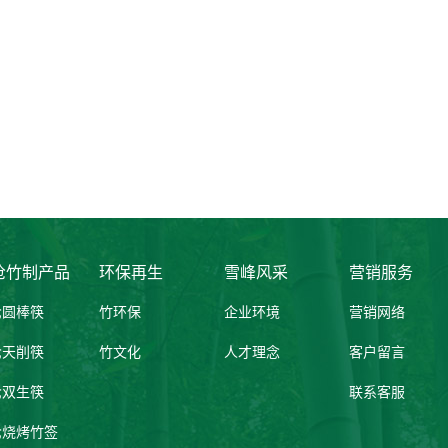
沧竹制产品
环保再生
雪峰风采
营销服务
沧圆棒筷
竹环保
企业环境
营销网络
沧天削筷
竹文化
人才理念
客户留言
沧双生筷
联系客服
沧烧烤竹签